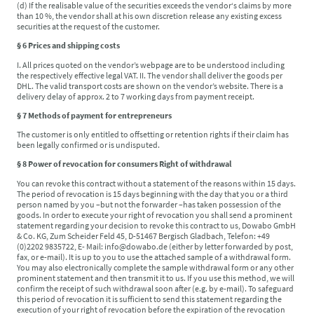
(d) If the realisable value of the securities exceeds the vendor‘s claims by more
than 10 %, the vendor shall at his own discretion release any existing excess
securities at the request of the customer.
§ 6 Prices and shipping costs
I. All prices quoted on the vendor’s webpage are to be understood including
the respectively effective legal VAT. II. The vendor shall deliver the goods per
DHL. The valid transport costs are shown on the vendor’s website. There is a
delivery delay of approx. 2 to 7 working days from payment receipt.
§ 7 Methods of payment for entrepreneurs
The customer is only entitled to offsetting or retention rights if their claim has
been legally confirmed or is undisputed.
§ 8 Power of revocation for consumers Right of withdrawal
You can revoke this contract without a statement of the reasons within 15 days.
The period of revocation is 15 days beginning with the day that you or a third
person named by you –but not the forwarder –has taken possession of the
goods. In order to execute your right of revocation you shall send a prominent
statement regarding your decision to revoke this contract to us, Dowabo GmbH
& Co. KG, Zum Scheider Feld 45, D-51467 Bergisch Gladbach, Telefon: +49
(0)2202 9835722, E- Mail: info@dowabo.de (either by letter forwarded by post,
fax, or e-mail). It is up to you to use the attached sample of a withdrawal form.
You may also electronically complete the sample withdrawal form or any other
prominent statement and then transmit it to us. If you use this method, we will
confirm the receipt of such withdrawal soon after (e.g. by e-mail). To safeguard
this period of revocation it is sufficient to send this statement regarding the
execution of your right of revocation before the expiration of the revocation