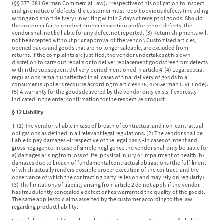
(§§ 377, 381 German Commercial Law). Irrespective of his obligation to inspect
and give notice of defects, the customer must report obvious defects (including
wrong and short delivery) in writing within 2 days of receipt of goods. Should
the customer fail to conduct proper inspection and/or report defects, the
vendor shall not be liable for any defect not reported. (3) Return shipments will
not be accepted without prior approval of the vendor. Customised articles,
opened packs and goods that are no longer saleable, are excluded from
returns. If the complaints are justified, the vendor undertakes at his own
discretion to carry out repairs or to deliver replacement goods free from defects
within the subsequent delivery period mentioned in article 4. (4) Legal special
regulations remain unaffected in all cases of final delivery of goods to a
consumer (supplier’s recourse according to articles 478, 479 German Civil Code).
(5) A warranty for the goods delivered by the vendor only exists if expressly
indicated in the order confirmation for the respective product.
§ 12 Liability
I. (1) The vendor is liable in case of breach of contractual and non-contractual
obligations as defined in all relevant legal regulations. (2) The vendor shall be
liable to pay damages –irrespective of the legal basis –in cases of intent and
gross negligence. In case of simple negligence the vendor shall only be liable for
a) damages arising from loss of life, physical injury or impairment of health, b)
damages due to breach of fundamental contractual obligations (the fulfilment
of which actually renders possible proper execution of the contract, and the
observance of which the contracting party relies on and may rely on regularly)
(3) The limitations of liability arising from article 2 do not apply if the vendor
has fraudulently concealed a defect or has warranted the quality of the goods.
The same applies to claims asserted by the customer according to the law
regarding product liability.