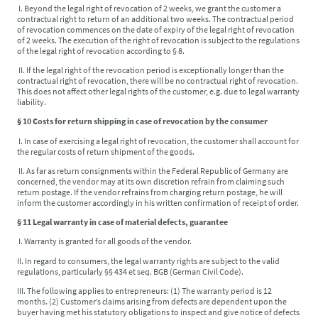
I. Beyond the legal right of revocation of 2 weeks, we grant the customer a
contractual right to return of an additional two weeks. The contractual period
of revocation commences on the date of expiry of the legal right of revocation
of 2 weeks. The execution of the right of revocation is subject to the regulations
of the legal right of revocation according to § 8.
II. If the legal right of the revocation period is exceptionally longer than the
contractual right of revocation, there will be no contractual right of revocation.
This does not affect other legal rights of the customer, e.g. due to legal warranty
liability.
§ 10 Costs for return shipping in case of revocation by the consumer
I. In case of exercising a legal right of revocation, the customer shall account for
the regular costs of return shipment of the goods.
II. As far as return consignments within the Federal Republic of Germany are
concerned, the vendor may at its own discretion refrain from claiming such
return postage. If the vendor refrains from charging return postage, he will
inform the customer accordingly in his written confirmation of receipt of order.
§ 11 Legal warranty in case of material defects, guarantee
I. Warranty is granted for all goods of the vendor.
II. In regard to consumers, the legal warranty rights are subject to the valid
regulations, particularly §§ 434 et seq. BGB (German Civil Code).
III. The following applies to entrepreneurs: (1) The warranty period is 12
months. (2) Customer’s claims arising from defects are dependent upon the
buyer having met his statutory obligations to inspect and give notice of defects