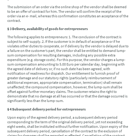
The submission of an order via the online shop of the vendor shall be deemed
to be an offer of contract for him. The vendor will confirm the receipt of the
order via an e- mail, whereas this confirmation constitutes an acceptance of the
contract.
§ 3 Delivery, availability of goods for entrepreneurs
The following applies to entrepreneurs: 1. The conclusion of the contract is
subject to self-supply. 2. If the customer is in default of acceptance or if he
violates other duties to cooperate, or if delivery by the vendor is delayed due to
a failure on the customer’s part, the vendor shall be entitled to demand lump-
sum compensation for resulting damages, including any possible extra
expenditure (e.g. storage costs). For this purpose, the vendor charges a lump-
sum compensation amounting to 5.00 Euro per calendar day, beginning with
the agreed date of delivery or, if no such date has been agreed, with
notification of readiness for dispatch. Our entitlement to furnish proof of
greater damage and our statutory rights (particularly reimbursement of
additional expenses, appropriate compensation, termination) shall remain
unaffected; the compound compensation, however, the lump-sum shall be
offset against further monetary claims. The customer retains the right to
demonstrate that no damage at all has occurred or that the damage occurred is
significantly less than the lump-sum.
§ 4 Subsequent delivery period for entrepreneurs
Upon expiry of the agreed delivery period, a subsequent delivery period
corresponding to the term of the original delivery period, yet not exceeding
eight weeks, shall be instituted without further notification. Upon expiry of the
subsequent delivery period, cancellation of the contract to the exclusion of
claims for damages shall be regarded as effected. Cancellation of the contract