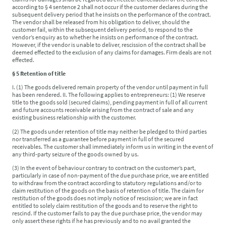
according to § 4 sentence 2 shall not occur if the customer declares during the
subsequent delivery period that he insists on the performance of the contract.
The vendor shall be released from his obligation to deliver, should the
customer fail, within the subsequent delivery period, to respond to the
vendor’s enquiry as to whether he insists on performance of the contract.
However, if the vendor is unable to deliver, rescission of the contract shall be
deemed effected to the exclusion of any claims for damages. Firm deals are not
effected.
§ 5 Retention of title
I. (1) The goods delivered remain property of the vendor until payment in full
has been rendered. II. The following applies to entrepreneurs: (1) We reserve
title to the goods sold (secured claims), pending payment in full of all current
and future accounts receivable arising from the contract of sale and any
existing business relationship with the customer.
(2) The goods under retention of title may neither be pledged to third parties
nor transferred as a guarantee before payment in full of the secured
receivables. The customer shall immediately inform us in writing in the event of
any third-party seizure of the goods owned by us.
(3) In the event of behaviour contrary to contract on the customer’s part,
particularly in case of non-payment of the due purchase price, we are entitled
to withdraw from the contract according to statutory regulations and/or to
claim restitution of the goods on the basis of retention of title. The claim for
restitution of the goods does not imply notice of rescission; we are in fact
entitled to solely claim restitution of the goods and to reserve the right to
rescind. If the customer fails to pay the due purchase price, the vendor may
only assert these rights if he has previously and to no avail granted the