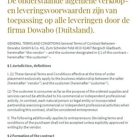
De onderstaande algemene verkoop-
en leveringsvoorwaarden zijn van
toepassing op alle leveringen door de
firma Dowabo (Duitsland).
GENERAL TERMS AND CONDITIONS General Terms of Contract Between -
Dowabo GmbH & Co. KG, Zum Scheider Feld 45 D-51467 Bergisch Gladbach,
hereinafter “the vendor” – and the customer designated in § 1 of this contract –
hereinafter “the customer” –
§ 1 Jurisdiction, definitions
I.
(1) These General Terms and Conditions effective at the time of order
placement exclusively apply to the business relationship between the seller
(hereinafter “vendor”) and the customer (hereinafter “customer”).
(2) The customer is consumer as far as the purpose of the ordered supplies and
services cannot be attributed to his commercial or independent professional
activity. In contrast, each natural person or legal entity or incorporated
partnership exercising commercial or independent professional activities when
concluding this contract, shall be considered entrepreneur.
II. The following additionally applies to entrepreneurs: Deviating terms and
conditions of the purchaser shall not be accepted unless explicitly approved in
writing by the vendor.
§ 2 Formation of the contract