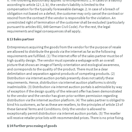
II. The following additionally applies to entrepreneurs: 1. In cases of a liability
according to article 12 I, 2. b), the vendor’s liability is limited to the
compensation for the typically foreseeable damage. 2. In case of a breach of
obligation not based on a defect, the customer may only cancel the contract or
rescind from the contract if the vendor is responsible for the violation. An
unrestricted right of termination of the customer shall be excluded (particularly
pursuant to articles 651, 649 German Civil Code). For the rest, the legal
requirements and legal consequences shall apply.
§ 13 Sales partner
Entrepreneurs acquiring the goods from the vendor for the purpose of resale
are allowed to distribute the goods via the internet as far as the following
requirements are fulfilled. (1) The internet offer of the sales partner must be of
high quality design. The vendor must operate a webpage with an overall
picture that shows an image of family orientation and ecological awareness,
and corresponds to the quality of the product. There must be a clear
delimitation and separation against products of competing products. (2)
Distribution via internet auction portals presently does not satisfy these
requirements. Hence, distribution via internet auction platforms is strictly
inadmissible. (3) Distribution via internet auction portals is admissible by way
of exception if the design quality of the relevant offer has been demonstrated
to the vendor and the vendor has given prior written permission regarding
distribution via the internet auction platform. (4) The sales partner is obliged to
bind his customers, as far as these are resellers, to the principles of article 13 of
these General Terms and Conditions. Only the vendor is allowed to
exceptionally permit distribution via internet auction portals. (5) The reseller
will receive retailer price lists with recommended prices. There is no price fixing.
§ 14 Further processing of goods