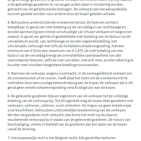
is de gebrekkige goederen te vervangen zullen deze in mindering worden
gebracht van de gefactureerde bedragen. De verkoper zal niet aansprakelijk
kunnen gesteld worden voor andere door de koper geleden schade.
4. Behoudens andersluidende overeenkomst zijn de facturen contant
betaalbaar. In geval van niet-betaling op de vervaldag is van rechtswege en
zonder aanmaning een intrest verschuldigd van 1% per verlopen en begonnen
maand. In geval van gehele of gedeeltelijke niet-betaling van de factuur op de
vervaldatum wordt, van rechtswege en zonder ingebrekestelling, het
schuldsaldo verhoogd met 10% als forfaitaire schadevergoeding, met een
minimum van € 50 en een maximum van € 1.875. De niet-betaling van een
factuur op de vervaldag brengt de onmiddellijke opeisbaarheid van alle
openstaande facturen, zelfs de niet-vervallen, met zich mee, zonder rekening te
houden met voordien toegestane betalingsvoorwaarden.
5. Wanneer de verkoper, wegens overmacht, in de onmogelijkheid verkeert om
de overeenkomst uit te voeren, heeft deze het recht om de overeenkomst te
verbreken door eenvoudige bekendmaking aan de koper. De verkoper zal in dit
geval geen enkele schadevergoeding verschuldigd zijn aan de koper.
6. De geleverde goederen blijven eigendom van de verkoper tot de volledige
betaling van de verkoopprijs. Tot dit ogenblik mag de koper deze goederen niet
verkopen, verhuren, uitlenen, noch schenken. Hij mag er op geen enkele wijze
over beschikken, behoudens uitdrukkelijke toestemming van de verkoper.
Worden de goederen toch verkocht, dan komt het recht op de daaruit
resulterende verkoopprijs in plaats van de geleverde goederen. De risico’s van
beschadiging, verlies of diefstal van de goederen zijn ten laste van de koper
vanaf de levering.
7. Het toepasselijk recht is het Belgisch recht. Alle geschillen behoren