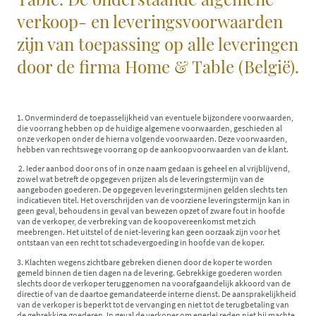
verkoop- en leveringsvoorwaarden
zijn van toepassing op alle leveringen
door de firma Home & Table (België).
1. Onverminderd de toepasselijkheid van eventuele bijzondere voorwaarden,
die voorrang hebben op de huidige algemene voorwaarden, geschieden al
onze verkopen onder de hierna volgende voorwaarden. Deze voorwaarden,
hebben van rechtswege voorrang op de aankoopvoorwaarden van de klant.
2. Ieder aanbod door ons of in onze naam gedaan is geheel en al vrijblijvend,
zowel wat betreft de opgegeven prijzen als de leveringstermijn van de
aangeboden goederen. De opgegeven leveringstermijnen gelden slechts ten
indicatieven titel. Het overschrijden van de voorziene leveringstermijn kan in
geen geval, behoudens in geval van bewezen opzet of zware fout in hoofde
van de verkoper, de verbreking van de koopovereenkomst met zich
meebrengen. Het uitstel of de niet-levering kan geen oorzaak zijn voor het
ontstaan van een recht tot schadevergoeding in hoofde van de koper.
3. Klachten wegens zichtbare gebreken dienen door de koper te worden
gemeld binnen de tien dagen na de levering. Gebrekkige goederen worden
slechts door de verkoper teruggenomen na voorafgaandelijk akkoord van de
directie of van de daartoe gemandateerde interne dienst. De aansprakelijkheid
van de verkoper is beperkt tot de vervanging en niet tot de terugbetaling van
de gebrekkige goederen. In geval de verkoper om enerlei reden niet bij machte