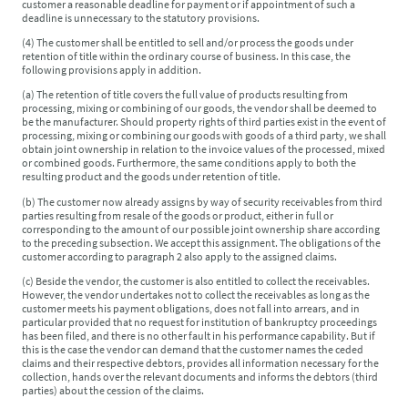
customer a reasonable deadline for payment or if appointment of such a
deadline is unnecessary to the statutory provisions.
(4) The customer shall be entitled to sell and/or process the goods under
retention of title within the ordinary course of business. In this case, the
following provisions apply in addition.
(a) The retention of title covers the full value of products resulting from
processing, mixing or combining of our goods, the vendor shall be deemed to
be the manufacturer. Should property rights of third parties exist in the event of
processing, mixing or combining our goods with goods of a third party, we shall
obtain joint ownership in relation to the invoice values of the processed, mixed
or combined goods. Furthermore, the same conditions apply to both the
resulting product and the goods under retention of title.
(b) The customer now already assigns by way of security receivables from third
parties resulting from resale of the goods or product, either in full or
corresponding to the amount of our possible joint ownership share according
to the preceding subsection. We accept this assignment. The obligations of the
customer according to paragraph 2 also apply to the assigned claims.
(c) Beside the vendor, the customer is also entitled to collect the receivables.
However, the vendor undertakes not to collect the receivables as long as the
customer meets his payment obligations, does not fall into arrears, and in
particular provided that no request for institution of bankruptcy proceedings
has been filed, and there is no other fault in his performance capability. But if
this is the case the vendor can demand that the customer names the ceded
claims and their respective debtors, provides all information necessary for the
collection, hands over the relevant documents and informs the debtors (third
parties) about the cession of the claims.