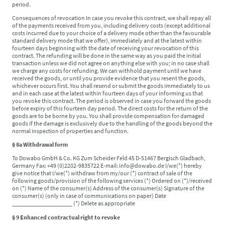
period.
Consequences of revocation In case you revoke this contract, we shall repay all
of the payments received from you, including delivery costs (except additional
costs incurred due to your choice of a delivery mode other than the favourable
standard delivery mode that we offer), immediately and at the latest within
fourteen days beginning with the date of receiving your revocation of this
contract. The refunding will be done in the same way as you paid the initial
transaction unless we did not agree on anything else with you; in no case shall
we charge any costs for refunding. We can withhold payment until we have
received the goods, or until you provide evidence that you resent the goods,
whichever occurs first. You shall resend or submit the goods immediately to us
and in each case at the latest within fourteen days of your informing us that
you revoke this contract. The period is observed in case you forward the goods
before expiry of this fourteen day period. The direct costs for the return of the
goods are to be borne by you. You shall provide compensation for damaged
goods if the damage is exclusively due to the handling of the goods beyond the
normal inspection of properties and function.
§ 8a Withdrawal form
To Dowabo GmbH & Co. KG Zum Scheider Feld 45 D-51467 Bergisch Gladbach,
Germany Fax: +49 (0)2202-9835722 E-mail: info@dowabo.de I/we(*) hereby
give notice that I/we(*) withdraw from my/our (*) contract of sale of the
following goods/provision of the following services (*) Ordered on (*)/received
on (*) Name of the consumer(s) Address of the consumer(s) Signature of the
consumer(s) (only in case of communications on paper) Date
____________________ (*) Delete as appropriate
§ 9 Enhanced contractual right to revoke